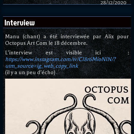
28/12/2020
Interview
Manu (chant) a été interviewée par Alix pour
Octopus Art Com le 18 décembre.
L'interview est visible ici :
https://www.instagram.com/tv/CI8r6MioNIN/?
utm_source=ig_web_copy_link
(il y a un peu d'écho)