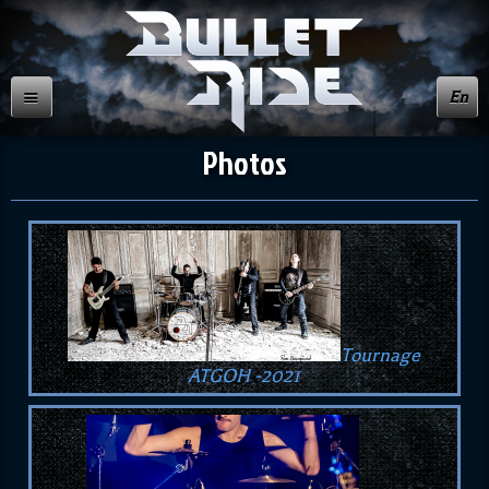
En
Photos
Tournage
ATGOH -2021